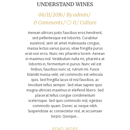
UNDERSTAND WINES
06/11/2016
By
admin
0 Comments
0
Culture
Aenean ultrices justo faucibus eros hendrerit,
sed pellentesque est lobortis. Curabitur
euismod, sem sit amet malesuada congue,
massa lectus varius purus, vitae fringilla purus
erat non eros. Nunc nec pharetra lorem. Aenean
in maximus nisl. Vestibulum nulla mi, pharetra at
lobortis in, fermentum in purus. Nunc vel est
finibus, faucibus nunc ut, rutrum mi. Fusce
blandit massa velit, vel commodo est vehicula
quis. Sed fringilla lacus id nisi faucibus, ac
tincidunt tellus semper. Sed vitae sapien quis
magna ultricies maximus in eleifend libero. Sed
placerat tellus congue condimentum
scelerisque. Sed quis commodo nisl, egestas
commodo quam. Donec ac neque nibh.
Suspendisse ac consectetur nisl, at accumsan
turpis. Quisque
READ MORE