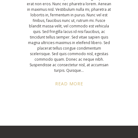
erat non eros. Nunc nec pharetra lorem. Aenean
in maximus nisl. Vestibulum nulla mi, pharetra at
lobortis in, fermentum in purus. Nunc vel est
finibus, faucibus nunc ut, rutrum mi. Fusce
blandit massa velit, vel commodo est vehicula
quis. Sed fringilla lacus id nisi faucibus, ac
tincidunt tellus semper. Sed vitae sapien quis
magna ultricies maximus in eleifend libero. Sed
placerat tellus congue condimentum
scelerisque. Sed quis commodo nisl, egestas
commodo quam. Donec ac neque nibh.
Suspendisse ac consectetur nisl, at accumsan
turpis. Quisque
READ MORE