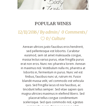
POPULAR WINES
12/11/2016
By
admin
0 Comments
0
Culture
Aenean ultrices justo faucibus eros hendrerit,
sed pellentesque est lobortis. Curabitur
euismod, sem sit amet malesuada congue,
massa lectus varius purus, vitae fringilla purus
erat non eros. Nunc nec pharetra lorem. Aenean
in maximus nisl. Vestibulum nulla mi, pharetra at
lobortis in, fermentum in purus. Nunc vel est
finibus, faucibus nunc ut, rutrum mi. Fusce
blandit massa velit, vel commodo est vehicula
quis. Sed fringilla lacus id nisi faucibus, ac
tincidunt tellus semper. Sed vitae sapien quis
magna ultricies maximus in eleifend libero. Sed
placerat tellus congue condimentum
scelerisque. Sed quis commodo nisl, egestas