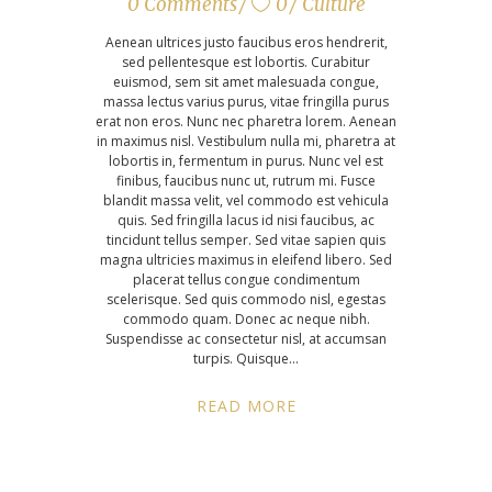
0 Comments
0
Culture
Aenean ultrices justo faucibus eros hendrerit,
sed pellentesque est lobortis. Curabitur
euismod, sem sit amet malesuada congue,
massa lectus varius purus, vitae fringilla purus
erat non eros. Nunc nec pharetra lorem. Aenean
in maximus nisl. Vestibulum nulla mi, pharetra at
lobortis in, fermentum in purus. Nunc vel est
finibus, faucibus nunc ut, rutrum mi. Fusce
blandit massa velit, vel commodo est vehicula
quis. Sed fringilla lacus id nisi faucibus, ac
tincidunt tellus semper. Sed vitae sapien quis
magna ultricies maximus in eleifend libero. Sed
placerat tellus congue condimentum
scelerisque. Sed quis commodo nisl, egestas
commodo quam. Donec ac neque nibh.
Suspendisse ac consectetur nisl, at accumsan
turpis. Quisque
READ MORE