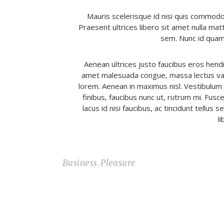
Mauris scelerisque id nisi quis commodo.
Praesent ultrices libero sit amet nulla mat
sem. Nunc id quam t
Aenean ultrices justo faucibus eros hend
amet malesuada congue, massa lectus variu
lorem. Aenean in maximus nisl. Vestibulum n
finibus, faucibus nunc ut, rutrum mi. Fusc
lacus id nisi faucibus, ac tincidunt tellu
l
Business
Pleasure
,