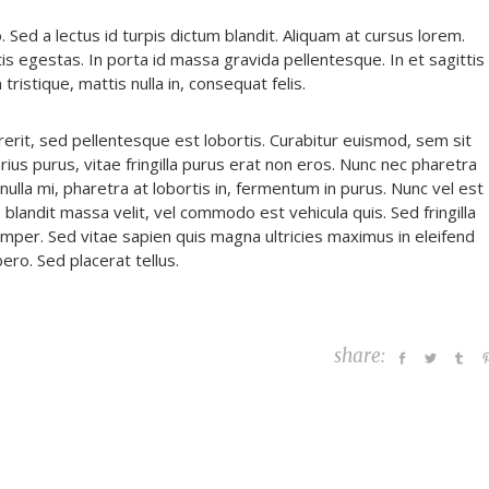
 Sed a lectus id turpis dictum blandit. Aliquam at cursus lorem.
tis egestas. In porta id massa gravida pellentesque. In et sagittis
ristique, mattis nulla in, consequat felis.
rerit, sed pellentesque est lobortis. Curabitur euismod, sem sit
s purus, vitae fringilla purus erat non eros. Nunc nec pharetra
ulla mi, pharetra at lobortis in, fermentum in purus. Nunc vel est
e blandit massa velit, vel commodo est vehicula quis. Sed fringilla
s semper. Sed vitae sapien quis magna ultricies maximus in eleifend
ibero. Sed placerat tellus.
share: