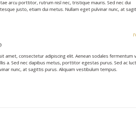
vitae arcu porttitor, rutrum nisl nec, tristique mauris. Sed nec dui
tesque justo, etiam dui metus. Nullam eget pulvinar nunc, at sagit
r
D
it amet, consectetur adipiscing elit. Aenean sodales fermentum ve
ollis a. Sed nec dapibus metus, porttitor egestas purus. Sed ac luc
lvinar nunc, at sagittis purus. Aliquam vestibulum tempus.