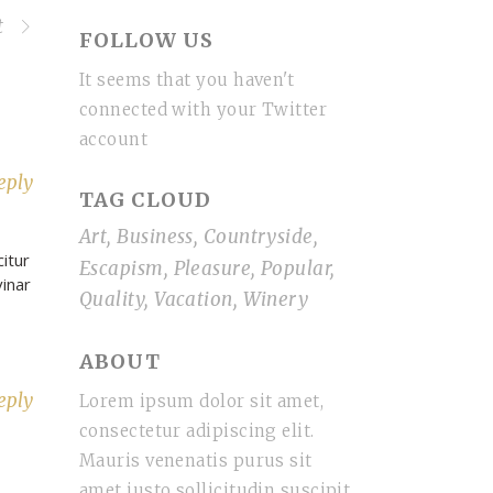
t
FOLLOW US
It seems that you haven't
connected with your Twitter
account
eply
TAG CLOUD
Art
Business
Countryside
itur
Escapism
Pleasure
Popular
vinar
Quality
Vacation
Winery
ABOUT
eply
Lorem ipsum dolor sit amet,
consectetur adipiscing elit.
Mauris venenatis purus sit
amet justo sollicitudin suscipit.