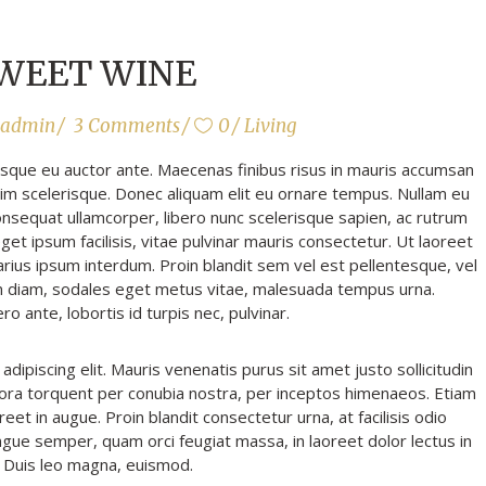
WEET WINE
admin
3 Comments
0
Living
sque eu auctor ante. Maecenas finibus risus in mauris accumsan
im scelerisque. Donec aliquam elit eu ornare tempus. Nullam eu
consequat ullamcorper, libero nunc scelerisque sapien, ac rutrum
eget ipsum facilisis, vitae pulvinar mauris consectetur. Ut laoreet
arius ipsum interdum. Proin blandit sem vel est pellentesque, vel
em diam, sodales eget metus vitae, malesuada tempus urna.
ro ante, lobortis id turpis nec, pulvinar.
ipiscing elit. Mauris venenatis purus sit amet justo sollicitudin
litora torquent per conubia nostra, per inceptos himenaeos. Etiam
eet in augue. Proin blandit consectetur urna, at facilisis odio
gue semper, quam orci feugiat massa, in laoreet dolor lectus in
. Duis leo magna, euismod.